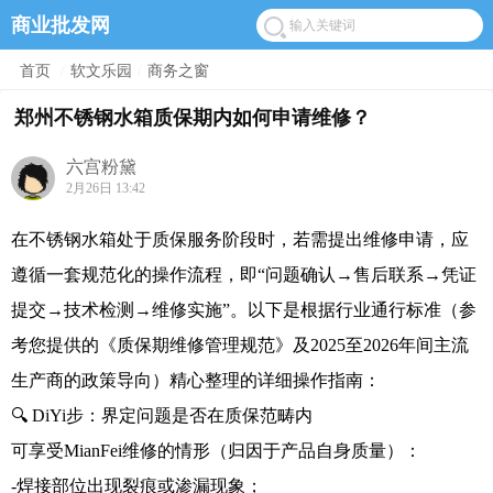
商业批发网
首页
/
软文乐园
/
商务之窗
郑州不锈钢水箱质保期内如何申请维修？
六宫粉黛
2月26日 13:42
在不锈钢水箱处于质保服务阶段时，若需提出维修申请，应
遵循一套规范化的操作流程，即“问题确认→售后联系→凭证
提交→技术检测→维修实施”。以下是根据行业通行标准（参
考您提供的《质保期维修管理规范》及2025至2026年间主流
生产商的政策导向）精心整理的详细操作指南：
🔍 DiYi步：界定问题是否在质保范畴内
可享受MianFei维修的情形（归因于产品自身质量）：
-焊接部位出现裂痕或渗漏现象；