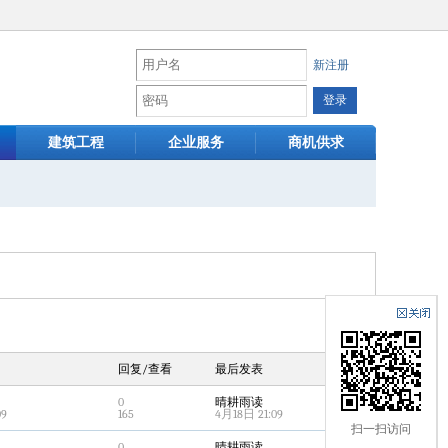
新注册
建筑工程
企业服务
商机供求
回复/查看
最后发表
0
晴耕雨读
09
165
4月18日 21:09
扫一扫访问
0
晴耕雨读